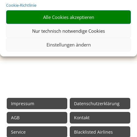
Cookie-Richtlinie
Hier erhalten Sie kompetente
reisemedizinische Beratung für Ihr Ferienziel.
Alle Cookies akzeptieren
Mehr dazu
Nur technisch notwendige Cookies
Einstellungen ändern
Rechtliche Informationen
Impressum
Datenschutzerklärung
AGB
Kontakt
Service
Blacklisted Airlines