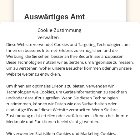
Auswärtiges Amt
Hier gibt´s Infos zu Ländern, Visa, Europa und
Cookie-Zustimmung
einigem mehr
verwalten
Diese Website verwendet Cookies und Targeting Technologien, um
Mehr dazu
Ihnen ein besseres Internet-Erlebnis zu ermöglichen und die
Werbung, die Sie sehen, besser an Ihre Bedürfnisse anzupassen.
Diese Technologien nutzen wir außerdem, um Ergebnisse zu messen,
um zu verstehen, woher unsere Besucher kommen oder um unsere
Deutsche Visa und
Website weiter zu entwickeln.
Konsular Gesellschaft
Um Ihnen ein optimales Erlebnis zu bieten, verwenden wir
Hier erhalten Sie Visa- und
Technologien wie Cookies, um Geräteinformationen zu speichern
und/oder darauf zuzugreifen. Wenn Sie diesen Technologien
Einreiseinformationen.
zustimmmen, können wir Daten wie das Surfverhalten oder
eindeutige IDs auf dieser Website verarbeiten. Wenn Sie ihre
Mehr dazu
Zustimmung nicht erteilen oder zurückziehen, können bestimmte
Merkmale und Funktionen beeinträchtigt werden.
Wir verwenden Statistiken-Cookies und Marketing Cookies.
Reisemedizin