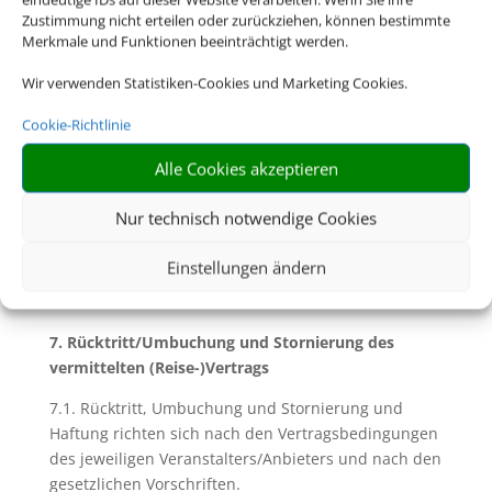
6.2. Soweit mit Ihnen nicht ausdrücklich vereinbart,
Zustimmung nicht erteilen oder zurückziehen, können bestimmte
sind Sie für die Einhaltung dieser Pass- und
Merkmale und Funktionen beeinträchtigt werden.
Visumserfordernisse sowie der
Wir verwenden Statistiken-Cookies und Marketing Cookies.
gesundheitspolizeilichen Formalitäten und aller
weiteren für die Durchführung der Reise geltenden
Cookie-Richtlinie
gesetzlichen Vorschriften die Reisenden selbst
verantwortlich. Dazu gehört insbesondere die
Alle Cookies akzeptieren
rechtzeitige Beantragung von Visa für das
Bestimmungsland. Für eine etwaige Verletzung
Nur technisch notwendige Cookies
solcher Vorschriften und deren Folgen haften wir
nicht.
Einstellungen ändern
7. Rücktritt/Umbuchung und Stornierung des
vermittelten (Reise-)Vertrags
7.1. Rücktritt, Umbuchung und Stornierung und
Haftung richten sich nach den Vertragsbedingungen
des jeweiligen Veranstalters/Anbieters und nach den
gesetzlichen Vorschriften.