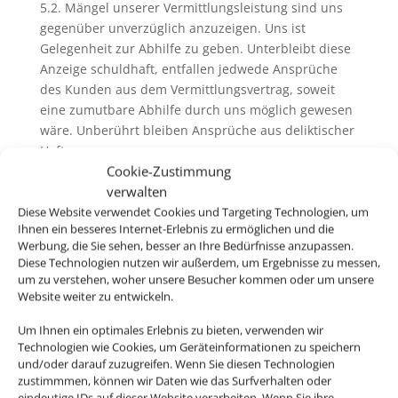
5.2. Mängel unserer Vermittlungsleistung sind uns
gegenüber unverzüglich anzuzeigen. Uns ist
Gelegenheit zur Abhilfe zu geben. Unterbleibt diese
Anzeige schuldhaft, entfallen jedwede Ansprüche
des Kunden aus dem Vermittlungsvertrag, soweit
eine zumutbare Abhilfe durch uns möglich gewesen
wäre. Unberührt bleiben Ansprüche aus deliktischer
Haftung.
Cookie-Zustimmung
verwalten
Diese Website verwendet Cookies und Targeting Technologien, um
6. Pass-, Visa und gesundheitspolizeiliche
Ihnen ein besseres Internet-Erlebnis zu ermöglichen und die
Formalitäten
Werbung, die Sie sehen, besser an Ihre Bedürfnisse anzupassen.
Diese Technologien nutzen wir außerdem, um Ergebnisse zu messen,
6.1. Bei der Buchung von Pauschalreisen werden Sie
um zu verstehen, woher unsere Besucher kommen oder um unsere
von uns und ggfs. vom Reiseveranstalter über
Website weiter zu entwickeln.
allgemeine Pass- und Visumserfordernisse des
Um Ihnen ein optimales Erlebnis zu bieten, verwenden wir
Bestimmungslandes, sowie die ungefähren Fristen
Technologien wie Cookies, um Geräteinformationen zu speichern
der Erlangung von Visa sowie
und/oder darauf zuzugreifen. Wenn Sie diesen Technologien
gesundheitspolizeiliche Formalitäten unterrichtet.
zustimmmen, können wir Daten wie das Surfverhalten oder
eindeutige IDs auf dieser Website verarbeiten. Wenn Sie ihre